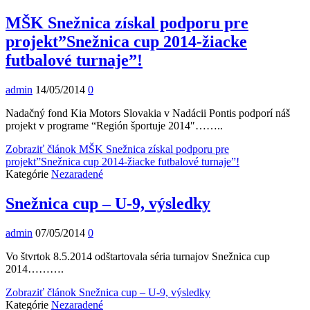
MŠK Snežnica získal podporu pre
projekt”Snežnica cup 2014-žiacke
futbalové turnaje”!
admin
14/05/2014
0
Nadačný fond Kia Motors Slovakia v Nadácii Pontis podporí náš
projekt v programe “Región športuje 2014″……..
Zobraziť článok
MŠK Snežnica získal podporu pre
projekt”Snežnica cup 2014-žiacke futbalové turnaje”!
Kategórie
Nezaradené
Snežnica cup – U-9, výsledky
admin
07/05/2014
0
Vo štvrtok 8.5.2014 odštartovala séria turnajov Snežnica cup
2014……….
Zobraziť článok
Snežnica cup – U-9, výsledky
Kategórie
Nezaradené