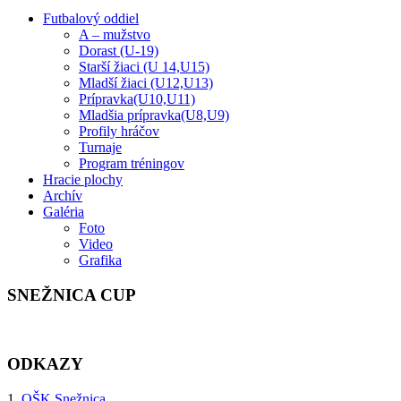
Futbalový oddiel
A – mužstvo
Dorast (U-19)
Starší žiaci (U 14,U15)
Mladší žiaci (U12,U13)
Prípravka(U10,U11)
Mladšia prípravka(U8,U9)
Profily hráčov
Turnaje
Program tréningov
Hracie plochy
Archív
Galéria
Foto
Video
Grafika
SNEŽNICA CUP
ODKAZY
1.
OŠK Snežnica