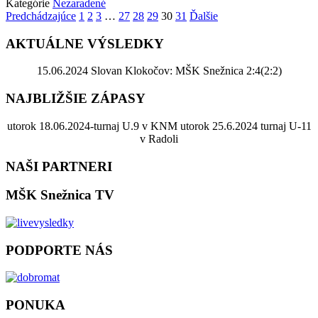
Kategórie
Nezaradené
Predchádzajúce
1
2
3
…
27
28
29
30
31
Ďalšie
AKTUÁLNE VÝSLEDKY
15.06.2024 Slovan Klokočov: MŠK Snežnica 2:4(2:2)
NAJBLIŽŠIE ZÁPASY
utorok 18.06.2024-turnaj U.9 v KNM utorok 25.6.2024 turnaj U-11
v Radoli
NAŠI PARTNERI
MŠK Snežnica TV
PODPORTE NÁS
PONUKA