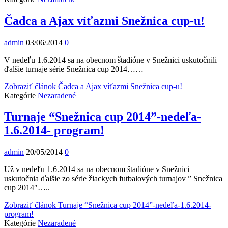
Čadca a Ajax víťazmi Snežnica cup-u!
admin
03/06/2014
0
V nedeľu 1.6.2014 sa na obecnom štadióne v Snežnici uskutočnili
ďalšie turnaje série Snežnica cup 2014……
Zobraziť článok
Čadca a Ajax víťazmi Snežnica cup-u!
Kategórie
Nezaradené
Turnaje “Snežnica cup 2014”-nedeľa-
1.6.2014- program!
admin
20/05/2014
0
Už v nedeľu 1.6.2014 sa na obecnom štadióne v Snežnici
uskutočnia ďalšie zo série žiackych futbalových turnajov ” Snežnica
cup 2014″…..
Zobraziť článok
Turnaje “Snežnica cup 2014”-nedeľa-1.6.2014-
program!
Kategórie
Nezaradené