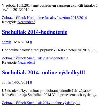
V sobotu 15.3.2014 sme posledným zápasom ukončili futsalovú
sezónu 2013/2014…
Zobraziť článok
Hodnotíme futsalovú sezónu 2013/2014
Kategórie
Nezaradené
Snehuliak 2014-hodnotenie
admin
16/02/2014
0
Hodnotíme halový turnaj prípraviek U-10- Snehuliak 2014……
Zobraziť článok
Snehuliak 2014-hodnotenie
Kategórie
Nezaradené
Snehuliak 2014- online výsledky!!!
admin
14/02/2014
0
Už do niekoľkých minút po odohraní jednotlivých zápasov
halového turnaja Snehuliak 2014 Vám prinesieme ich výsledky.
Zobraziť článok
Snehuliak 2014- online výsledky!!!