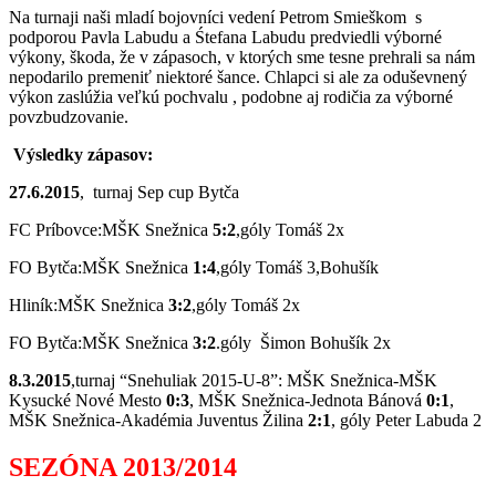
Na turnaji naši mladí bojovníci vedení Petrom Smieškom s
podporou Pavla Labudu a Śtefana Labudu predviedli výborné
výkony, škoda, že v zápasoch, v ktorých sme tesne prehrali sa nám
nepodarilo premeniť niektoré šance. Chlapci si ale za oduševnený
výkon zaslúžia veľkú pochvalu , podobne aj rodičia za výborné
povzbudzovanie.
Výsledky zápasov:
27.6.2015
, turnaj Sep cup Bytča
FC Príbovce:MŠK Snežnica
5:2
,góly Tomáš 2x
FO Bytča:MŠK Snežnica
1:4
,góly Tomáš 3,Bohušík
Hliník:MŠK Snežnica
3:2
,góly Tomáš 2x
FO Bytča:MŠK Snežnica
3:2
.góly Šimon Bohušík 2x
8.3.2015
,turnaj “Snehuliak 2015-U-8”: MŠK Snežnica-MŠK
Kysucké Nové Mesto
0:3
, MŠK Snežnica-Jednota Bánová
0:1
,
MŠK Snežnica-Akadémia Juventus Žilina
2:1
, góly Peter Labuda 2
SEZÓNA 2013/2014