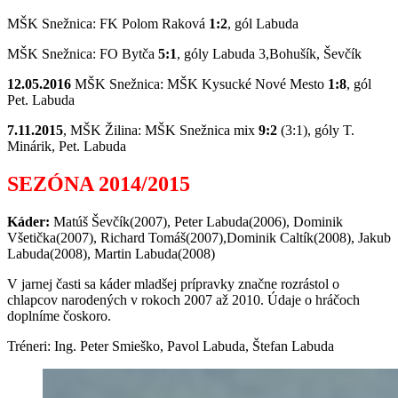
MŠK Snežnica: FK Polom Raková
1:2
, gól Labuda
MŠK Snežnica: FO Bytča
5:1
, góly Labuda 3,Bohušík, Ševčík
12.05.2016
MŠK Snežnica: MŠK Kysucké Nové Mesto
1:8
, gól
Pet. Labuda
7.11.2015
, MŠK Žilina: MŠK Snežnica mix
9:2
(3:1), góly T.
Minárik, Pet. Labuda
SEZÓNA 2014/2015
Káder:
Matúš Ševčík(2007), Peter Labuda(2006), Dominik
Všetička(2007), Richard Tomáš(2007),Dominik Caltík(2008), Jakub
Labuda(2008), Martin Labuda(2008)
V jarnej časti sa káder mladšej prípravky značne rozrástol o
chlapcov narodených v rokoch 2007 až 2010. Údaje o hráčoch
doplníme čoskoro.
Tréneri: Ing. Peter Smieško, Pavol Labuda, Štefan Labuda