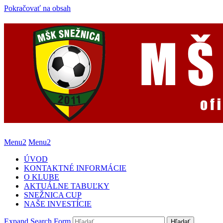
Pokračovať na obsah
Menu2
Menu2
ÚVOD
KONTAKTNÉ INFORMÁCIE
O KLUBE
AKTUÁLNE TABUĽKY
SNEŽNICA CUP
NAŠE INVESTÍCIE
Expand Search Form
Hľadať