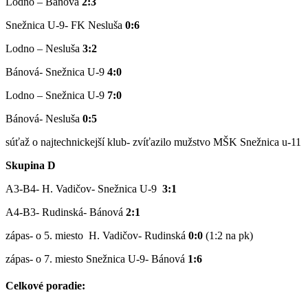
Lodno – Bánová
2:3
Snežnica U-9- FK Nesluša
0:6
Lodno – Nesluša
3:2
Bánová- Snežnica U-9
4:0
Lodno – Snežnica U-9
7:0
Bánová- Nesluša
0:5
súťaž o najtechnickejší klub- zvíťazilo mužstvo MŠK Snežnica u-11
Skupina D
A3-B4- H. Vadičov- Snežnica U-9
3:1
A4-B3- Rudinská- Bánová
2:1
zápas- o 5. miesto H. Vadičov- Rudinská
0:0
(1:2 na pk)
zápas- o 7. miesto Snežnica U-9- Bánová
1:6
Celkové poradie: