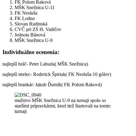
FK Polom Raková
MŠK Snežnica U-11
FK Nesluša
FK Lodno
Slovan Rudinská
CVČ pri ZŚ H. Vadičov
Jednota Bánová
MŠK Snežnica U-9
Individuálne ocenenia:
najlepší hráč- Peter Labuda( MŠK Snežnica)
najlepší strelec- Roderick Špiriak( FK Nesluša-10 gólov)
najlepší brankár: Jakub Ďurník( FK Polom Raková)
mužstvo MŠK Snežnica U-9 na turnaji spolu so
staršími prípravkármi, ktorí tiež štartovali na tomto
turnaji