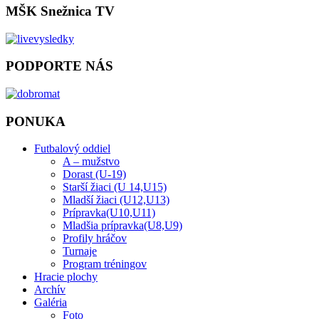
MŠK Snežnica TV
PODPORTE NÁS
PONUKA
Futbalový oddiel
A – mužstvo
Dorast (U-19)
Starší žiaci (U 14,U15)
Mladší žiaci (U12,U13)
Prípravka(U10,U11)
Mladšia prípravka(U8,U9)
Profily hráčov
Turnaje
Program tréningov
Hracie plochy
Archív
Galéria
Foto