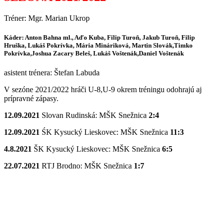
Tréner: Mgr. Marian Ukrop
Káder: Anton Bahna ml., Aďo Kuba, Filip Turoň, Jakub Turoň, Filip
Hruška, Lukáš Pokrívka, Mária Mináriková, Martin Slovák,Timko
Pokrívka,Joshua Zacary Beleš, Lukáš Voštenák,Daniel Voštenák
asistent trénera: Štefan Labuda
V sezóne 2021/2022 hráči U-8,U-9 okrem tréningu odohrajú aj
prípravné zápasy.
12.09.2021
Slovan Rudinská: MŠK Snežnica
2:4
12.09.2021
ŚK Kysucký Lieskovec: MŠK Snežnica
11:3
4.8.2021
ŠK Kysucký Lieskovec: MŠK Snežnica
6:5
22.07.2021
RTJ Brodno: MŠK Snežnica
1:7