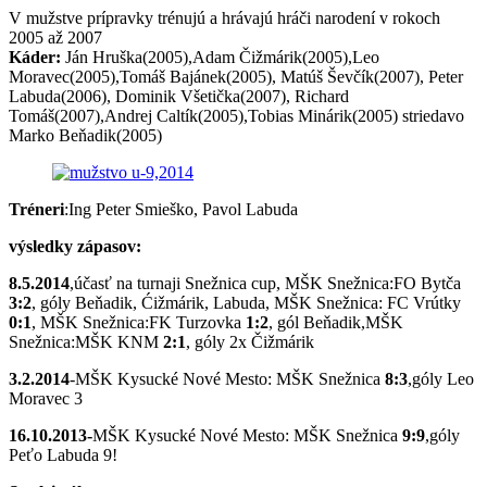
V mužstve prípravky trénujú a hrávajú hráči narodení v rokoch
2005 až 2007
Káder:
Ján Hruška(2005),Adam Čižmárik(2005),Leo
Moravec(2005),Tomáš Bajánek(2005), Matúš Ševčík(2007), Peter
Labuda(2006), Dominik Všetička(2007), Richard
Tomáš(2007),Andrej Caltík(2005),Tobias Minárik(2005) striedavo
Marko Beňadik(2005)
Tréneri
:Ing Peter Smieško, Pavol Labuda
výsledky zápasov:
8.5.2014
,účasť na turnaji Snežnica cup, MŠK Snežnica:FO Bytča
3:2
, góly Beňadik, Ćižmárik, Labuda, MŠK Snežnica: FC Vrútky
0:1
, MŠK Snežnica:FK Turzovka
1:2
, gól Beňadik,MŠK
Snežnica:MŠK KNM
2:1
, góly 2x Čižmárik
3.2.2014
-MŠK Kysucké Nové Mesto: MŠK Snežnica
8:3
,góly Leo
Moravec 3
16.10.2013-
MŠK Kysucké Nové Mesto: MŠK Snežnica
9:9
,góly
Peťo Labuda 9!