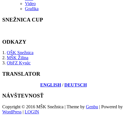
Video
Grafika
SNEŽNICA CUP
ODKAZY
1.
OŠK Snežnica
2.
MŠK Žilina
3.
ObFZ Kysúc
TRANSLATOR
ENGLISH
/
DEUTSCH
NÁVŠTEVNOSŤ
Copyright © 2016 MŠK Snežnica | Theme by
Genbu
| Powered by
WordPress
|
LOGIN