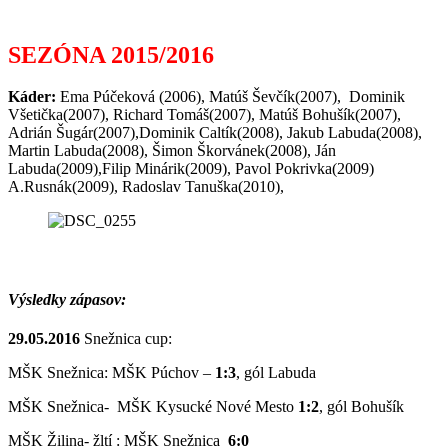
SEZÓNA 2015/2016
Káder:
Ema Púčeková (2006),
Matúš Ševčík(2007), Dominik
Všetička(2007), Richard Tomáš(2007), Matúš Bohušík(2007),
Adrián Šugár(2007),Dominik Caltík(2008), Jakub Labuda(2008),
Martin Labuda(2008), Šimon Škorvánek(2008), Ján
Labuda(2009),Filip Minárik(2009), Pavol Pokrivka(2009)
A.Rusnák(2009), Radoslav Tanuška(2010),
Výsledky zápasov:
29.05.2016
Snežnica cup:
MŠK Snežnica: MŠK Púchov –
1:3
, gól Labuda
MŠK Snežnica- MŠK Kysucké Nové Mesto
1:2
, gól Bohušík
MŠK Žilina- žltí : MŠK Snežnica
6:0