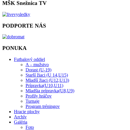
MŠK Snežnica TV
PODPORTE NÁS
PONUKA
Futbalový oddiel
A – mužstvo
Dorast (U-19)
Starší žiaci (U 14,U15)
Mladší žiaci (U12,U13)
Prípravka(U10,U11)
Mladšia prípravka(U8,U9)
Profily hráčov
Turnaje
Program tréningov
Hracie plochy
Archív
Galéria
Foto