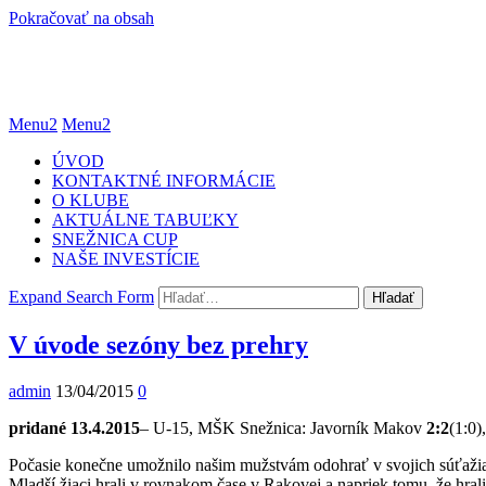
Pokračovať na obsah
Menu2
Menu2
ÚVOD
KONTAKTNÉ INFORMÁCIE
O KLUBE
AKTUÁLNE TABUĽKY
SNEŽNICA CUP
NAŠE INVESTÍCIE
Expand Search Form
Hľadať
V úvode sezóny bez prehry
admin
13/04/2015
0
pridané 13.4.2015
– U-15, MŠK Snežnica: Javorník Makov
2:2
(1:0
Počasie konečne umožnilo našim mužstvám odohrať v svojich súťažiach
Mladší žiaci hrali v rovnakom čase v Rakovej a napriek tomu, že hrali