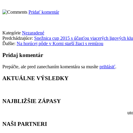
Pridať komentár
Kategórie
Nezaradené
Predchádzajúce:
Snežnica cup 2015 s účasťou viacerých ligových klu
Ďalšie:
Na horúcej pôde v Korni starší žiaci s remízou
Pridaj komentár
Prepáčte, ale pred zanechaním komentára sa musíte
prihlásiť
.
AKTUÁLNE VÝSLEDKY
NAJBLIŽŠIE ZÁPASY
ut
NAŠI PARTNERI