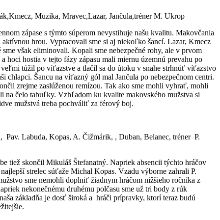
ňák,Kmecz, Muzika, Mravec,Lazar, Jančula,tréner M. Ukrop
sennom zápase s týmto súperom nevystihuje našu kvalitu. Makovčania
i aktívnou hrou. Vypracovali sme si aj niekoľko šancí. Lazar, Kmecz
ré sme však eliminovali. Kopali sme nebezpečné rohy, ale v prvom
 a hoci hostia v tejto fázy zápasu mali miernu územnú prevahu po
i túžil po víťazstve a tlačil sa do útoku v snahe strhnúť víťazstvo
naši chlapci. Šancu na víťazný gól mal Jančula po nebezpečnom centri.
ončil zrejme zaslúženou remízou. Tak ako sme mohli vyhrať, mohli
tali na čelo tabuľky. Vzhľadom ku kvalite makovského mužstva si
idve mužstvá treba pochváliť za férový boj.
 Pav. Labuda, Kopas, A. Čižmárik, , Duban, Belanec, tréner P.
tiež skončil Mikuláš Štefanatný. Napriek absencii týchto hráčov
najlepší strelec súťaže Michal Kopas. Vzadu výborne zahrali P.
da mužstvo sme nemohli doplniť žiadnym hráčom nižšieho ročníka z
e napriek nekonečnému druhému polčasu sme už tri body z rúk
aša základňa je dosť široká a hráči prípravky, ktorí teraz budú
itejšie.