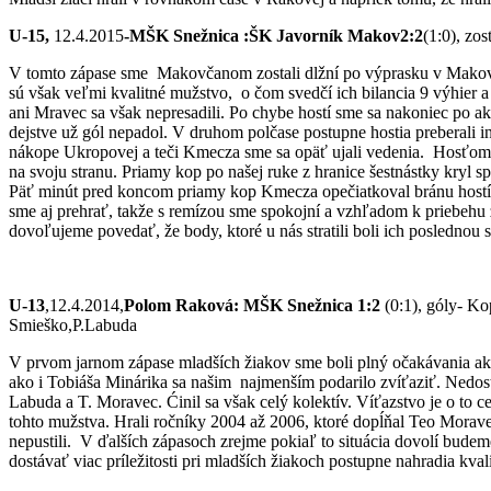
U-15,
12.4.2015
-MŠK Snežnica :ŠK Javorník Makov2:2
(1:0), zo
V tomto zápase sme Makovčanom zostali dlžní po výprasku v Makove. 
sú však veľmi kvalitné mužstvo, o čom svedčí ich bilancia 9 výhier 
ani Mravec sa však nepresadili. Po chybe hostí sme sa nakoniec po ak
dejstve už gól nepadol. V druhom polčase postupne hostia preberali 
nákope Ukropovej a teči Kmecza sme sa opäť ujali vedenia. Hosťom s
na svoju stranu. Priamy kop po našej ruke z hranice šestnástky kryl 
Päť minút pred koncom priamy kop Kmecza opečiatkoval bránu hostí ,
sme aj prehrať, takže s remízou sme spokojní a vzhľadom k priebehu 
dovoľujeme povedať, že body, ktoré u nás stratili boli ich poslednou
U-13
,12.4.2014,
Polom Raková: MŠK Snežnica
1:2
(0:1)
, góly- Ko
Smieško,P.Labuda
V prvom jarnom zápase mladších žiakov sme boli plný očakávania ak
ako i Tobiáša Minárika sa našim najmenším podarilo zvíťaziť. Nedost
Labuda a T. Moravec. Ćinil sa však celý kolektív. Víťazstvo je o to 
tohto mužstva. Hrali ročníky 2004 až 2006, ktoré dopĺňal Teo Morave
nepustili. V ďalších zápasoch zrejme pokiaľ to situácia dovolí budeme
dostávať viac príležitosti pri mladších žiakoch postupne nahradia kvali