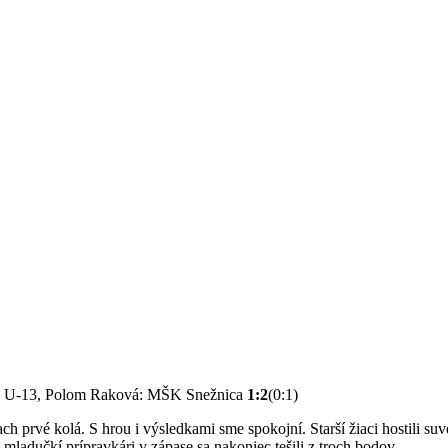
), U-13, Polom Raková: MŠK Snežnica
1:2
(0:1)
 prvé kolá. S hrou i výsledkami sme spokojní. Starší žiaci hostili su
 mladučkí prípravkári v zápase sa nakoniec tešili z troch bodov.