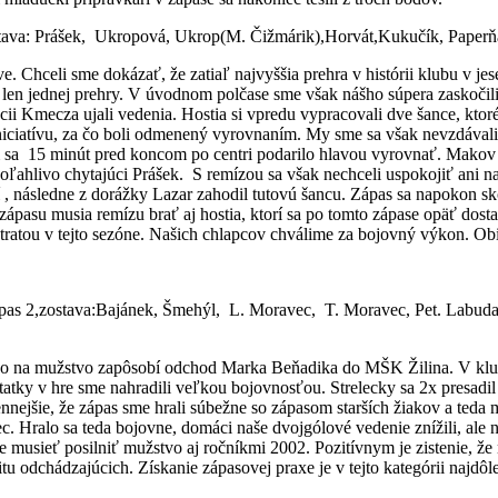
stava: Prášek, Ukropová, Ukrop(M. Čižmárik),Horvát,Kukučík, Paper
Chceli sme dokázať, že zatiaľ najvyššia prehra v histórii klubu v je
a len jednej prehry. V úvodnom polčase sme však nášho súpera zaskočil
cii Kmecza ujali vedenia. Hostia si vpredu vypracovali dve šance, kto
iniciatívu, za čo boli odmenený vyrovnaním. My sme sa však nevzdávali
a 15 minút pred koncom po centri podarilo hlavou vyrovnať. Makov veľm
spoľahlivo chytajúci Prášek. S remízou sa však nechceli uspokojiť ani 
 následne z dorážky Lazar zahodil tutovú šancu. Zápas sa napokon sk
zápasu musia remízu brať aj hostia, ktorí sa po tomto zápase opäť dos
 stratou v tejto sezóne. Našich chlapcov chválime za bojovný výkon. Ob
pas 2,zostava:Bajánek, Šmehýl, L. Moravec, T. Moravec, Pet. Labuda,
o na mužstvo zapôsobí odchod Marka Beňadika do MŠK Žilina. V klube 
atky v hre sme nahradili veľkou bojovnosťou. Strelecky sa 2x presadil 
cennejšie, že zápas sme hrali súbežne so zápasom starších žiakov a te
c. Hralo sa teda bojovne, domáci naše dvojgólové vedenie znížili, al
 musieť posilniť mužstvo aj ročníkmi 2002. Pozitívnym je zistenie, že n
tu odchádzajúcich. Získanie zápasovej praxe je v tejto kategórii najdôlež