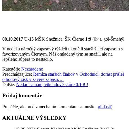
08.10.2017 U-15
MŠK Snežnica: ŠK Čierne
1:9
(0:4), gól-Šmehýl
V nedeľu náročný zápasový týždeň ukončili starší žiaci zápasom s
favorizovaným Ćiernym. Náš omladený tým sa snažil, ale na
lepšieho súpera to nestačilo.
Kategórie
Nezaradené
Predchádzajúce:
Remíza starších žiakov v Ochodnici, dorast prišiel
o bodový zisk v závere zápasu….
Ďalšie:
Nedarí sa nám, víkendové skóre 0:10!!!
Pridaj komentár
Prepáčte, ale pred zanechaním komentára sa musíte
prihlásiť
.
AKTUÁLNE VÝSLEDKY