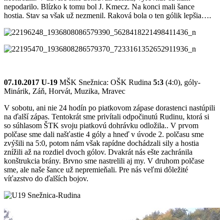
nepodarilo. Blízko k tomu bol J. Kmecz. Na konci mali šance
hostia. Stav sa však už nezmenil. Raková bola o ten gólik lepšia….
07.10.2017 U-19
MŠK Snežnica: OŠK Rudina
5:3
(4:0), góly-
Minárik, Záň, Horvát, Muzika, Mravec
V sobotu, ani nie 24 hodín po piatkovom zápase dorastenci nastúpili
na ďalší zápas. Tentokrát sme privítali odpočinutú Rudinu, ktorá si
so súhlasom ŠTK svoju piatkovú dohrávku odložila.. V prvom
polčase sme dali našťastie 4 góly a hneď v úvode 2. polčasu sme
zvýšili na 5:0, potom nám však rapídne dochádzali sily a hostia
znížili až na rozdiel dvoch gólov. Dvakrát nás ešte zachránila
konštrukcia brány. Brvno sme nastrelili aj my. V druhom polčase
sme, ale naše šance už nepremieňali. Pre nás veľmi dôležité
víťazstvo do ďalších bojov.