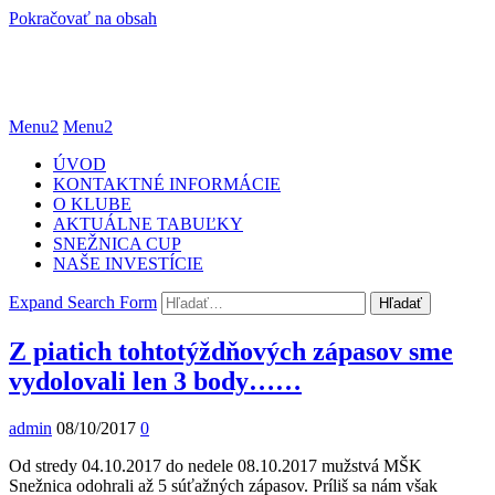
Pokračovať na obsah
Menu2
Menu2
ÚVOD
KONTAKTNÉ INFORMÁCIE
O KLUBE
AKTUÁLNE TABUĽKY
SNEŽNICA CUP
NAŠE INVESTÍCIE
Expand Search Form
Hľadať
Z piatich tohtotýždňových zápasov sme
vydolovali len 3 body……
admin
08/10/2017
0
Od stredy 04.10.2017 do nedele 08.10.2017 mužstvá MŠK
Snežnica odohrali až 5 súťažných zápasov. Príliš sa nám však