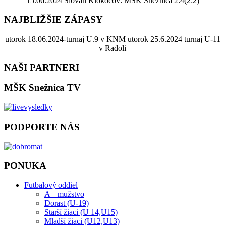
15.06.2024 Slovan Klokočov: MŠK Snežnica 2:4(2:2)
NAJBLIŽŠIE ZÁPASY
utorok 18.06.2024-turnaj U.9 v KNM utorok 25.6.2024 turnaj U-11
v Radoli
NAŠI PARTNERI
MŠK Snežnica TV
PODPORTE NÁS
PONUKA
Futbalový oddiel
A – mužstvo
Dorast (U-19)
Starší žiaci (U 14,U15)
Mladší žiaci (U12,U13)