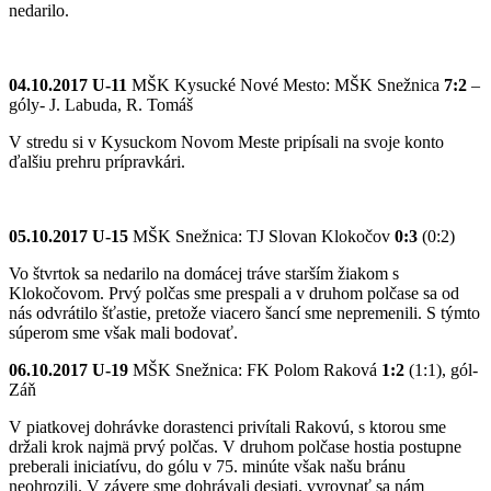
nedarilo.
04.10.2017 U-11
MŠK Kysucké Nové Mesto: MŠK Snežnica
7:2
–
góly- J. Labuda, R. Tomáš
V stredu si v Kysuckom Novom Meste pripísali na svoje konto
ďalšiu prehru prípravkári.
05.10.2017 U-15
MŠK Snežnica: TJ Slovan Klokočov
0:3
(0:2)
Vo štvrtok sa nedarilo na domácej tráve starším žiakom s
Klokočovom. Prvý polčas sme prespali a v druhom polčase sa od
nás odvrátilo šťastie, pretože viacero šancí sme nepremenili. S týmto
súperom sme však mali bodovať.
06.10.2017 U-19
MŠK Snežnica: FK Polom Raková
1:2
(1:1), gól-
Záň
V piatkovej dohrávke dorastenci privítali Rakovú, s ktorou sme
držali krok najmä prvý polčas. V druhom polčase hostia postupne
preberali iniciatívu, do gólu v 75. minúte však našu bránu
neohrozili. V závere sme dohrávali desiati, vyrovnať sa nám