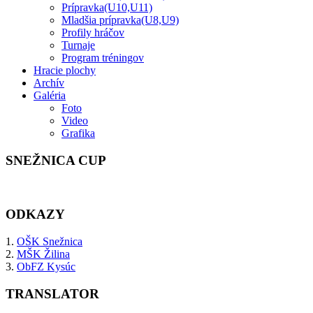
Prípravka(U10,U11)
Mladšia prípravka(U8,U9)
Profily hráčov
Turnaje
Program tréningov
Hracie plochy
Archív
Galéria
Foto
Video
Grafika
SNEŽNICA CUP
ODKAZY
1.
OŠK Snežnica
2.
MŠK Žilina
3.
ObFZ Kysúc
TRANSLATOR