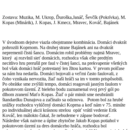
Zostava: Muzika, M. Ukrop, Ďuroška,Janáč, Ševčík (Pokrívka), M.
Kopas (Minárik), J. Kopas, J. Kmecz, Mravec, Kováč, Bajánek
V úvodnom dejstve viazla obojstranne kombinácia. Domáci dvakrát
pohrozili Koprnom. Na druhej strane Bajánek ani na dvakrát
nepremenil čistú šancu. Domácim robil problémy najmä Mravec,
ktorý aj rozvlnil sieť domácich, rozhodca však ešte predtým
necitlivo hru prerušil pre faul v čistej šanci, na prekvapenie všetkých
bol však domáci hráč potrestaný len žltou kartou. V prvom polčase
sa nám hra nedarila. Domáci bojovali a veľmi často faulovali, z
čoho vznikala nervozita, žiaľ naši hráči sa im v tomto prispôsobili.
Po obrátke sme zvýšili tempo, domáci reagovali jasným faulom v
pokutovom území. Z bieleho bodu zaznamenal svoj prvý gól po
dlhom zranení Maťo Kopas. Žiaľ o pár minút sme neubránili
štandardku Dunajova a začínalo sa odznova. Potom bol za hrubé
urážky rozhodcu vylúčený domáci Koprna a keď nám v 75. minúte
po individuálnej akcii krásnou strelou opäť vrátil vedenie Erik
Kováč, len málokto čakal, že nebudeme v zápase bodovať.
Následne však naivne a úplne zbytočne Jakub Kopas potiahol v
pokutovom území za dres domáceho hráča, rozhodca bol