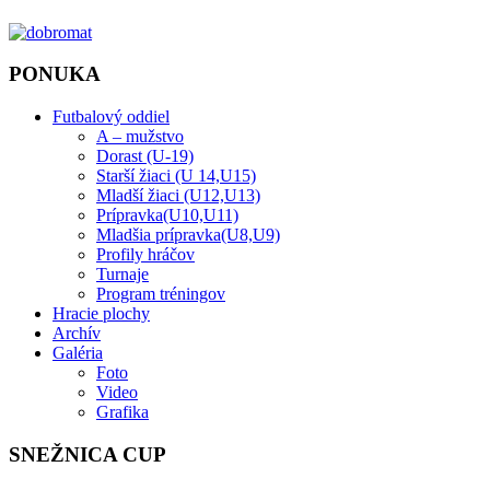
PONUKA
Futbalový oddiel
A – mužstvo
Dorast (U-19)
Starší žiaci (U 14,U15)
Mladší žiaci (U12,U13)
Prípravka(U10,U11)
Mladšia prípravka(U8,U9)
Profily hráčov
Turnaje
Program tréningov
Hracie plochy
Archív
Galéria
Foto
Video
Grafika
SNEŽNICA CUP