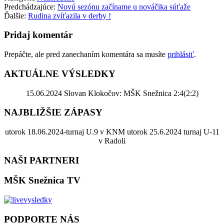
Predchádzajúce:
Novú sezónu začíname u nováčika súťaže
Ďalšie:
Rudina zvíťazila v derby !
Pridaj komentár
Prepáčte, ale pred zanechaním komentára sa musíte
prihlásiť
.
AKTUÁLNE VÝSLEDKY
15.06.2024 Slovan Klokočov: MŠK Snežnica 2:4(2:2)
NAJBLIŽŠIE ZÁPASY
utorok 18.06.2024-turnaj U.9 v KNM utorok 25.6.2024 turnaj U-11
v Radoli
NAŠI PARTNERI
MŠK Snežnica TV
PODPORTE NÁS