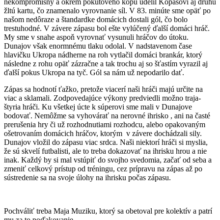
nekompromisný a okrem pokutového kopu udelil Kopasovi aj druhú
žltú kartu, čo znamenalo vyrovnanie síl. V 83. minúte sme opäť po
našom nedôraze a štandardke domácich dostali gól, čo bolo
trestuhodné. V závere zápasu bol ešte vylúčený ďalší domáci hráč.
My sme v snahe aspoň vyrovnať vysunuli hráčov do útoku.
Dunajov však enormnému tlaku odolal. V nadstavenom čase
hlavičku Ukropa nádherne na roh vytlačil domáci brankár, ktorý
následne z rohu opäť zázračne a tak trochu aj so šťastím vyrazil aj
ďalší pokus Ukropa na tyč. Gól sa nám už nepodarilo dať.
Zápas sa hodnotí ťažko, pretože viacerí naši hráči majú určite na
viac a sklamali. Zodpovedajúce výkony predviedli možno traja-
štyria hráči. Ku všetkej úcte k súperovi sme mali v Dunajove
bodovať. Nemôžme sa vyhovárať na nerovné ihrisko , ani na časté
prerušenia hry či už rozhodnutiami rozhodcu, alebo opakovaným
ošetrovaním domácich hráčov, ktorým v závere dochádzali sily.
Dunajov vložil do zápasu viac srdca. Naši niektorí hráči si myslia,
že sú skvelí futbalisti, ale to treba dokazovať na ihrisku hrou a nie
inak. Každý by si mal vstúpiť do svojho svedomia, začať od seba a
zmeniť celkový prístup od tréningu, cez prípravu na zápas až po
sústredenie sa na svoje úlohy na ihrisku počas zápasu.
Pochváliť treba Maja Muziku, ktorý sa obetoval pre kolektív a patrí
mu za to poďakovanie.