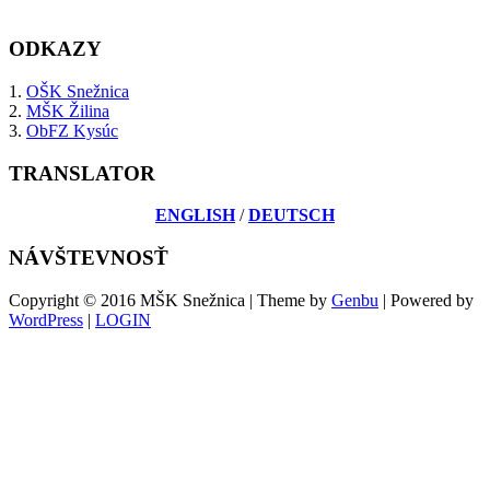
ODKAZY
1.
OŠK Snežnica
2.
MŠK Žilina
3.
ObFZ Kysúc
TRANSLATOR
ENGLISH
/
DEUTSCH
NÁVŠTEVNOSŤ
Copyright © 2016 MŠK Snežnica | Theme by
Genbu
| Powered by
WordPress
|
LOGIN