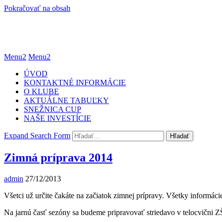
Pokračovať na obsah
Menu2
Menu2
ÚVOD
KONTAKTNÉ INFORMÁCIE
O KLUBE
AKTUÁLNE TABUĽKY
SNEŽNICA CUP
NAŠE INVESTÍCIE
Expand Search Form
Hľadať
Zimná príprava 2014
admin
27/12/2013
Všetci už určite čakáte na začiatok zimnej prípravy. Všetky informáci
Na jarnú časť sezóny sa budeme pripravovať striedavo v telocvični 