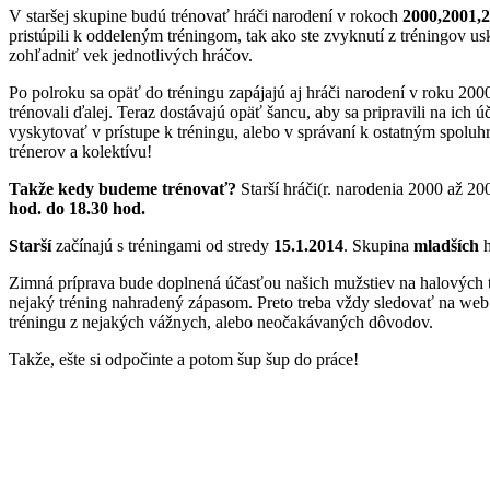
V staršej skupine budú trénovať hráči narodení v rokoch
2000,2001,
pristúpili k oddeleným tréningom, tak ako ste zvyknutí z tréningov 
zohľadniť vek jednotlivých hráčov.
Po polroku sa opäť do tréningu zapájajú aj hráči narodení v roku 2000
trénovali ďalej. Teraz dostávajú opäť šancu, aby sa pripravili na ic
vyskytovať v prístupe k tréningu, alebo v správaní k ostatným spoluhr
trénerov a kolektívu!
Takže kedy budeme trénovať?
Starší hráči(r. narodenia 2000 až 20
hod. do 18.30 hod.
Starší
začínajú s tréningami od stredy
15.1.2014
. Skupina
mladších
h
Zimná príprava bude doplnená účasťou našich mužstiev na halových t
nejaký tréning nahradený zápasom. Preto treba vždy sledovať na web
tréningu z nejakých vážnych, alebo neočakávaných dôvodov.
Takže, ešte si odpočinte a potom šup šup do práce!