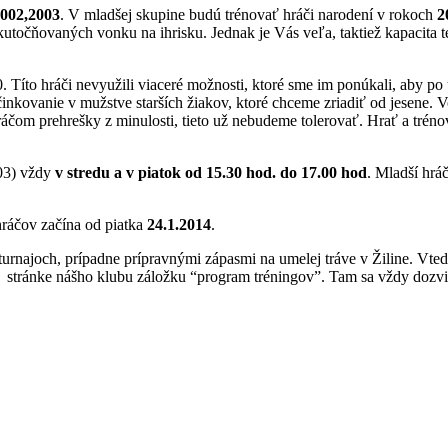
2002,2003
. V mladšej skupine budú trénovať hráči narodení v rokoch
2
uskutočňovaných vonku na ihrisku. Jednak je Vás veľa, taktiež kapacit
. Títo hráči nevyužili viaceré možnosti, ktoré sme im ponúkali, aby po
h účinkovanie v mužstve starších žiakov, ktoré chceme zriadiť od jesen
áčom prehrešky z minulosti, tieto už nebudeme tolerovať. Hrať a trénov
03) vždy
v stredu a v piatok od 15.30 hod. do 17.00 hod
. Mladší hrá
ráčov začína od piatka
24.1.2014
.
urnajoch, prípadne prípravnými zápasmi na umelej tráve v Žiline. Vt
 stránke nášho klubu záložku “program tréningov”. Tam sa vždy dozvie