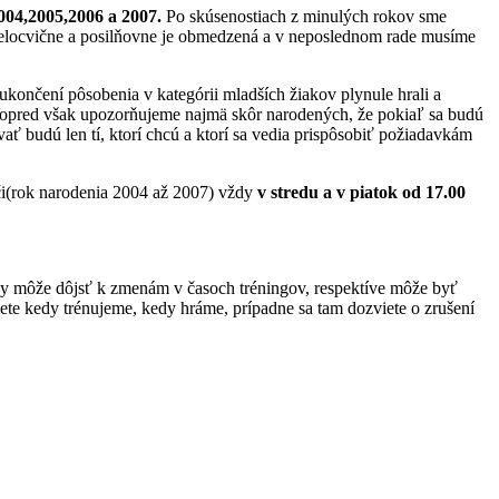
004,2005,2006 a 2007.
Po skúsenostiach z minulých rokov sme
a telocvične a posilňovne je obmedzená a v neposlednom rade musíme
 ukončení pôsobenia v kategórii mladších žiakov plynule hrali a
e. Vopred však upozorňujeme najmä skôr narodených, že pokiaľ sa budú
ať budú len tí, ktorí chcú a ktorí sa vedia prispôsobiť požiadavkám
či(rok narodenia 2004 až 2007) vždy
v stredu a v piatok od 17.00
edy môže dôjsť k zmenám v časoch tréningov, respektíve môže byť
te kedy trénujeme, kedy hráme, prípadne sa tam dozviete o zrušení