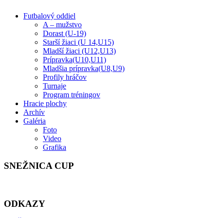
Futbalový oddiel
A – mužstvo
Dorast (U-19)
Starší žiaci (U 14,U15)
Mladší žiaci (U12,U13)
Prípravka(U10,U11)
Mladšia prípravka(U8,U9)
Profily hráčov
Turnaje
Program tréningov
Hracie plochy
Archív
Galéria
Foto
Video
Grafika
SNEŽNICA CUP
ODKAZY