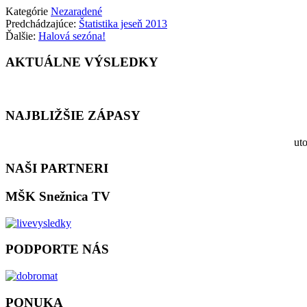
Kategórie
Nezaradené
Predchádzajúce:
Štatistika jeseň 2013
Ďalšie:
Halová sezóna!
AKTUÁLNE VÝSLEDKY
NAJBLIŽŠIE ZÁPASY
ut
NAŠI PARTNERI
MŠK Snežnica TV
PODPORTE NÁS
PONUKA