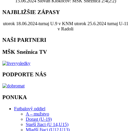
15.06.2024 Slovan Klokočov: MŠK Snežnica 2:4(2:2)
NAJBLIŽŠIE ZÁPASY
utorok 18.06.2024-turnaj U.9 v KNM utorok 25.6.2024 turnaj U-11
v Radoli
NAŠI PARTNERI
MŠK Snežnica TV
PODPORTE NÁS
PONUKA
Futbalový oddiel
A – mužstvo
Dorast (U-19)
Starší žiaci (U 14,U15)
Mladší žiaci (U12,U13)