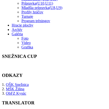
Prípravka(U10,U11)
Mladšia prípravka(U8,U9)
Profily hráčov
Turnaje
Program tréningov
Hracie plochy
Archív
Galéria
Foto
Video
Grafika
SNEŽNICA CUP
ODKAZY
1.
OŠK Snežnica
2.
MŠK Žilina
3.
ObFZ Kysúc
TRANSLATOR