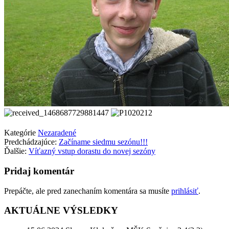
Kategórie
Nezaradené
Predchádzajúce:
Začíname siedmu sezónu!!!
Ďalšie:
Víťazný vstup dorastu do novej sezóny
Pridaj komentár
Prepáčte, ale pred zanechaním komentára sa musíte
prihlásiť
.
AKTUÁLNE VÝSLEDKY