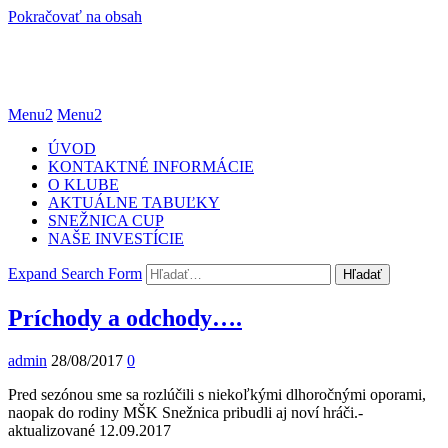
Pokračovať na obsah
Menu2
Menu2
ÚVOD
KONTAKTNÉ INFORMÁCIE
O KLUBE
AKTUÁLNE TABUĽKY
SNEŽNICA CUP
NAŠE INVESTÍCIE
Expand Search Form
Hľadať
Príchody a odchody….
admin
28/08/2017
0
Pred sezónou sme sa rozlúčili s niekoľkými dlhoročnými oporami,
naopak do rodiny MŠK Snežnica pribudli aj noví hráči.-
aktualizované 12.09.2017