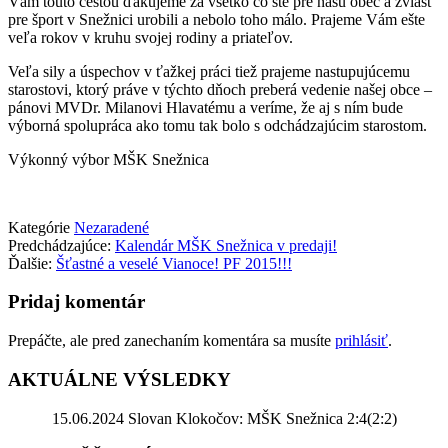
Vám touto cestou ďakujeme za všetko čo ste pre našu obec a zvlášť
pre šport v Snežnici urobili a nebolo toho málo. Prajeme Vám ešte
veľa rokov v kruhu svojej rodiny a priateľov.
Veľa sily a úspechov v ťažkej práci tiež prajeme nastupujúcemu
starostovi, ktorý práve v týchto dňoch preberá vedenie našej obce –
pánovi MVDr. Milanovi Hlavatému a veríme, že aj s ním bude
výborná spolupráca ako tomu tak bolo s odchádzajúcim starostom.
Výkonný výbor MŠK Snežnica
Kategórie
Nezaradené
Predchádzajúce:
Kalendár MŠK Snežnica v predaji!
Ďalšie:
Šťastné a veselé Vianoce! PF 2015!!!
Pridaj komentár
Prepáčte, ale pred zanechaním komentára sa musíte
prihlásiť
.
AKTUÁLNE VÝSLEDKY
15.06.2024 Slovan Klokočov: MŠK Snežnica 2:4(2:2)