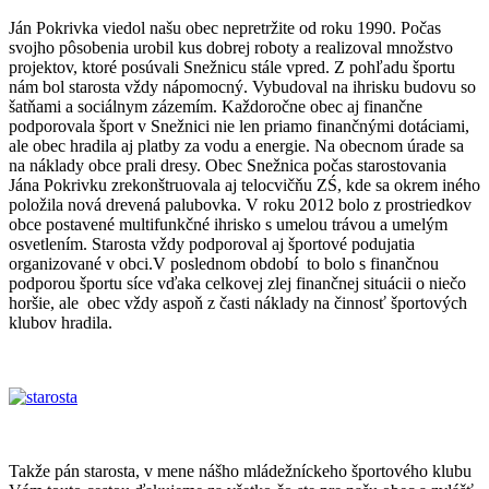
Ján Pokrivka viedol našu obec nepretržite od roku 1990. Počas
svojho pôsobenia urobil kus dobrej roboty a realizoval množstvo
projektov, ktoré posúvali Snežnicu stále vpred. Z pohľadu športu
nám bol starosta vždy nápomocný. Vybudoval na ihrisku budovu so
šatňami a sociálnym zázemím. Každoročne obec aj finančne
podporovala šport v Snežnici nie len priamo finančnými dotáciami,
ale obec hradila aj platby za vodu a energie. Na obecnom úrade sa
na náklady obce prali dresy. Obec Snežnica počas starostovania
Jána Pokrivku zrekonštruovala aj telocvičňu ZŚ, kde sa okrem iného
položila nová drevená palubovka. V roku 2012 bolo z prostriedkov
obce postavené multifunkčné ihrisko s umelou trávou a umelým
osvetlením. Starosta vždy podporoval aj športové podujatia
organizované v obci.V poslednom období to bolo s finančnou
podporou športu síce vďaka celkovej zlej finančnej situácii o niečo
horšie, ale obec vždy aspoň z časti náklady na činnosť športových
klubov hradila.
Takže pán starosta, v mene nášho mládežníckeho športového klubu