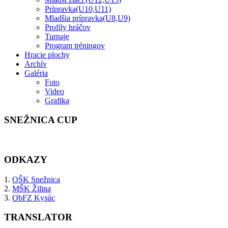
Prípravka(U10,U11)
Mladšia prípravka(U8,U9)
Profily hráčov
Turnaje
Program tréningov
Hracie plochy
Archív
Galéria
Foto
Video
Grafika
SNEŽNICA CUP
ODKAZY
1.
OŠK Snežnica
2.
MŠK Žilina
3.
ObFZ Kysúc
TRANSLATOR