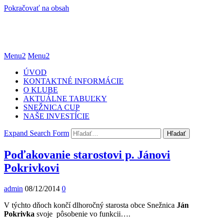
Pokračovať na obsah
Menu2
Menu2
ÚVOD
KONTAKTNÉ INFORMÁCIE
O KLUBE
AKTUÁLNE TABUĽKY
SNEŽNICA CUP
NAŠE INVESTÍCIE
Expand Search Form
Hľadať
Poďakovanie starostovi p. Jánovi
Pokrivkovi
admin
08/12/2014
0
V týchto dňoch končí dlhoročný starosta obce Snežnica
Ján
Pokrivka
svoje pôsobenie vo funkcii….