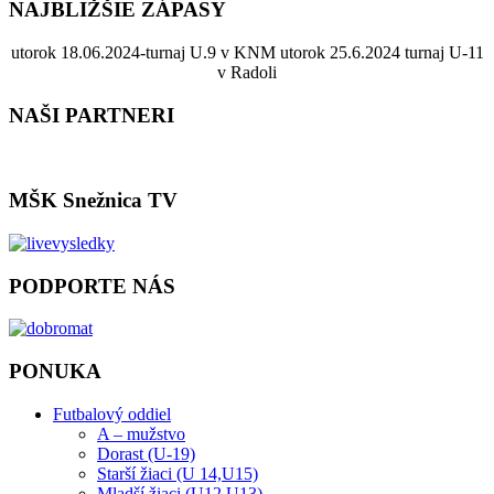
NAJBLIŽŠIE ZÁPASY
utorok 18.06.2024-turnaj U.9 v KNM utorok 25.6.2024 turnaj U-11
v Radoli
NAŠI PARTNERI
MŠK Snežnica TV
PODPORTE NÁS
PONUKA
Futbalový oddiel
A – mužstvo
Dorast (U-19)
Starší žiaci (U 14,U15)
Mladší žiaci (U12,U13)