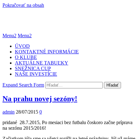
Pokračovať na obsah
Menu2
Menu2
ÚVOD
KONTAKTNÉ INFORMÁCIE
O KLUBE
AKTUÁLNE TABUĽKY
SNEŽNICA CUP
NAŠE INVESTÍCIE
Expand Search Form
Hľadať
Na prahu novej sezóny!
admin
28/07/2015
0
pridané 28.7.2015, Po mesiaci bez futbalu čoskoro začne príprava
na sezónu 2015/2016!
Začiatkom júla sme sa všetci rozišli na letné prázdniny. Júl už máme