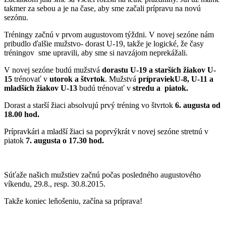
takmer za sebou a je na čase, aby sme začali prípravu na novú
sezónu.
Tréningy začnú v prvom augustovom týždni. V novej sezóne nám
pribudlo ďalšie mužstvo- dorast U-19, takže je logické, že časy
tréningov sme upravili, aby sme si navzájom neprekážali.
V novej sezóne budú mužstvá
dorastu U-19 a starších žiakov U-
15
trénovať v
utorok a štvrtok
. Mužstvá
prípraviekU-8, U-11 a
mladších žiakov U-13
budú trénovať v
stredu a piatok.
Dorast a starší žiaci absolvujú prvý tréning vo štvrtok
6. augusta od
18.00 hod.
Prípravkári a mladší žiaci sa poprvýkrát v novej sezóne stretnú v
piatok
7. augusta o 17.30 hod.
Súťaže našich mužstiev začnú počas posledného augustového
víkendu, 29.8., resp. 30.8.2015.
Takže koniec leňošeniu, začína sa príprava!