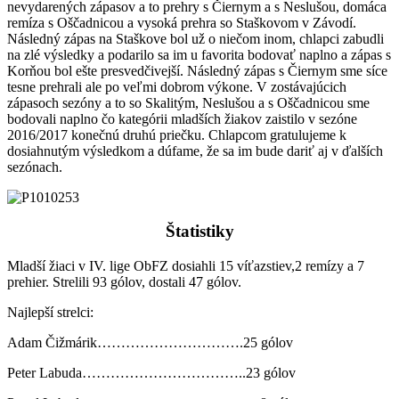
nevydarených zápasov a to prehry s Čiernym a s Neslušou, domáca
remíza s Oščadnicou a vysoká prehra so Staškovom v Závodí.
Následný zápas na Staškove bol už o niečom inom, chlapci zabudli
na zlé výsledky a podarilo sa im u favorita bodovať naplno a zápas s
Korňou bol ešte presvedčivejší. Následný zápas s Čiernym sme síce
tesne prehrali ale po veľmi dobrom výkone. V zostávajúcich
zápasoch sezóny a to so Skalitým, Neslušou a s Oščadnicou sme
bodovali naplno čo kategórii mladších žiakov zaistilo v sezóne
2016/2017 konečnú druhú priečku. Chlapcom gratulujeme k
dosiahnutým výsledkom a dúfame, že sa im bude dariť aj v ďalších
sezónach.
Štatistiky
Mladší žiaci v IV. lige ObFZ dosiahli 15 víťazstiev,2 remízy a 7
prehier. Strelili 93 gólov, dostali 47 gólov.
Najlepší strelci:
Adam Čižmárik………………………….25 gólov
Peter Labuda……………………………..23 gólov