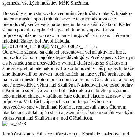
spomedzi všetkých mužstiev MŠK Snežnica.
Do sezóny sme vstupovali s vedomím, že družstvo mladších žiakov
budeme musieť oproti minulej sezóne takmer odznova celé
prebudovať, keďže väčšina sa presunula ku starším žiakom. Káder
sa nám podarilo doplniť chlapcami, ktorí nastupovali aj za
prípravku, otázne bolo ako to bude fungovať na ihrisku. Trénerom
mladších žiakov bol Pavol Labuda.
Od prvého zápasu sa chlapci prezentovali veľmi aktívnou hrou,
bojovali a čo bolo najdôležitejšie dávali góly. Prvé zápasy s Čiernym
a s Neslušou sme presvedčivo vyhrali, ďalší zápas so Staškovom
sme síce prehrali ale nakoniec ho kontumovali v náš prospech, takže
sme figurovalii po prvých troch kolách na naše veľké prekvapenie
na prvom mieste. Potom prišla domáca prehra s Oščadnicou a po nej
opäť presvedčivá výhra nad Skalitým. Nasledovali dve tesné prehry
s Korňou a so Staškovom čo bol následok asi nabitého programu,
lebo niektorí chlapci v krátkom čase odohrali viacero zápasov aj za
prípravku. V ďalších zápasoch sme hrali opäť výborne a
presvedčivo sme vyhrali nad Korňou, remizovali sme s Čiernym,
hladko sme zdolali aj Neslušu a jesennú časť sme ukončili vysokými
víťazstvami nad Skalitým a aj nad Oščadnicou.
Jarnú časť sme začali síce víťazstvom na Korni ale nasledoval rad