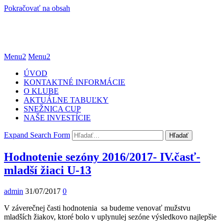
Pokračovať na obsah
Menu2
Menu2
ÚVOD
KONTAKTNÉ INFORMÁCIE
O KLUBE
AKTUÁLNE TABUĽKY
SNEŽNICA CUP
NAŠE INVESTÍCIE
Expand Search Form
Hľadať
Hodnotenie sezóny 2016/2017- IV.časť-
mladší žiaci U-13
admin
31/07/2017
0
V záverečnej časti hodnotenia sa budeme venovať mužstvu
mladších žiakov, ktoré bolo v uplynulej sezóne výsledkovo najlepšie