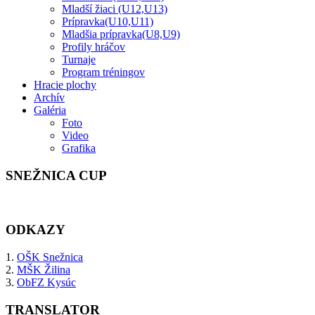
Mladší žiaci (U12,U13)
Prípravka(U10,U11)
Mladšia prípravka(U8,U9)
Profily hráčov
Turnaje
Program tréningov
Hracie plochy
Archív
Galéria
Foto
Video
Grafika
SNEŽNICA CUP
ODKAZY
1.
OŠK Snežnica
2.
MŠK Žilina
3.
ObFZ Kysúc
TRANSLATOR