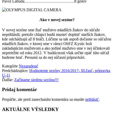
Pavol Labuda……………………………….8 gólov
Ako v novej sezóne?
V novej sezóne sme žiaľ mužstvo mladších žiakov do súťaže
neprihlásili, pretože chlapci budú musieť doplniť starších žiakov,
kde odchádzajú až 8 hráči. Lúčime sa tak aspoň dočasne so súťažou
mladších žiakov, v ktorej sme v rámci ObFZ Kysúc boli
zakladajúcim mužstvom a ako jediné mužstvo sme v nej účinkovali
nepretržite od roku 2012. V budúcnosti však určite opäť túto súťaž
budeme hrať. Presunú sa do nej súčasní prípravkári.
Kategórie
Nezaradené
Predchádzajúce:
Hodnotenie sezóny 2016/2017- III.časť- prípravka
U-11
Ďalšie:
Začíname siedmu sezónu!!!
Pridaj komentár
Prepáčte, ale pred zanechaním komentára sa musíte
prihlásiť
.
AKTUÁLNE VÝSLEDKY