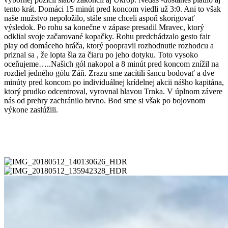
tento krát. Domáci 15 minút pred koncom viedli už 3:0. Ani to však
naše mužstvo nepoložilo, stále sme chceli aspoň skorigovať
výsledok. Po rohu sa konečne v zápase presadil Mravec, ktorý
odklial svoje začarované kopačky. Rohu predchádzalo gesto fair
play od domáceho hráča, ktorý poopravil rozhodnutie rozhodcu a
priznal sa , že lopta šla za čiaru po jeho dotyku. Toto vysoko
oceňujeme…..Našich gól nakopol a 8 minút pred koncom znížil na
rozdiel jedného gólu Záň. Zrazu sme zacítili šancu bodovať a dve
minúty pred koncom po individuálnej krídelnej akcii nášho kapitána,
ktorý prudko odcentroval, vyrovnal hlavou Trnka. V úplnom závere
nás od prehry zachránilo brvno. Bod sme si však po bojovnom
výkone zaslúžili.