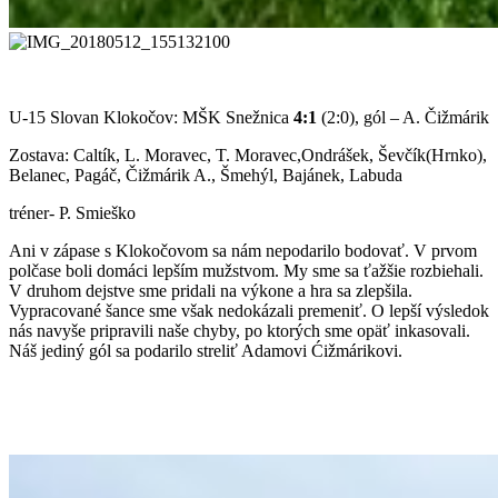
U-15 Slovan Klokočov: MŠK Snežnica
4:1
(2:0), gól – A. Čižmárik
Zostava: Caltík, L. Moravec, T. Moravec,Ondrášek, Ševčík(Hrnko),
Belanec, Pagáč, Čižmárik A., Šmehýl, Bajánek, Labuda
tréner- P. Smieško
Ani v zápase s Klokočovom sa nám nepodarilo bodovať. V prvom
polčase boli domáci lepším mužstvom. My sme sa ťažšie rozbiehali.
V druhom dejstve sme pridali na výkone a hra sa zlepšila.
Vypracované šance sme však nedokázali premeniť. O lepší výsledok
nás navyše pripravili naše chyby, po ktorých sme opäť inkasovali.
Náš jediný gól sa podarilo streliť Adamovi Ćižmárikovi.