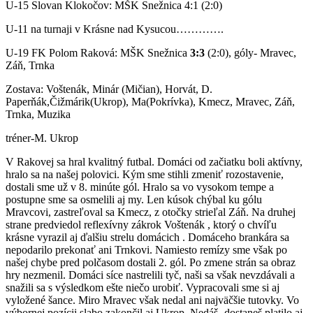
U-15 Slovan Klokočov: MŠK Snežnica 4:1 (2:0)
U-11 na turnaji v Krásne nad Kysucou………….
U-19 FK Polom Raková: MŠK Snežnica
3:3
(2:0), góly- Mravec,
Záň, Trnka
Zostava: Voštenák, Minár (Mičian), Horvát, D.
Paperňák,Čižmárik(Ukrop), Ma(Pokrívka), Kmecz, Mravec, Záň,
Trnka, Muzika
tréner-M. Ukrop
V Rakovej sa hral kvalitný futbal. Domáci od začiatku boli aktívny,
hralo sa na našej polovici. Kým sme stihli zmeniť rozostavenie,
dostali sme už v 8. minúte gól. Hralo sa vo vysokom tempe a
postupne sme sa osmelili aj my. Len kúsok chýbal ku gólu
Mravcovi, zastreľoval sa Kmecz, z otočky strieľal Záň. Na druhej
strane predviedol reflexívny zákrok Voštenák , ktorý o chvíľu
krásne vyrazil aj ďalšiu strelu domácich . Domáceho brankára sa
nepodarilo prekonať ani Trnkovi. Namiesto remízy sme však po
našej chybe pred polčasom dostali 2. gól. Po zmene strán sa obraz
hry nezmenil. Domáci síce nastrelili tyč, naši sa však nevzdávali a
snažili sa s výsledkom ešte niečo urobiť. Vypracovali sme si aj
vyložené šance. Miro Mravec však nedal ani najväčšie tutovky. Vo
výbornej pozícii slabo zakončil aj Ukrop. Nedáš -dostaneš platilo aj