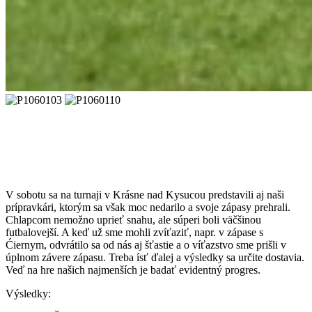
V sobotu sa na turnaji v Krásne nad Kysucou predstavili aj naši
prípravkári, ktorým sa však moc nedarilo a svoje zápasy prehrali.
Chlapcom nemožno uprieť snahu, ale súperi boli väčšinou
futbalovejší. A keď už sme mohli zvíťaziť, napr. v zápase s
Ćiernym, odvrátilo sa od nás aj šťastie a o víťazstvo sme prišli v
úplnom závere zápasu. Treba ísť ďalej a výsledky sa určite dostavia.
Veď na hre našich najmenších je badať evidentný progres.
Výsledky: