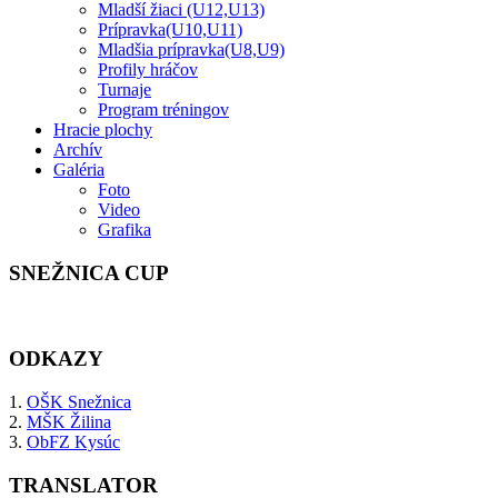
Mladší žiaci (U12,U13)
Prípravka(U10,U11)
Mladšia prípravka(U8,U9)
Profily hráčov
Turnaje
Program tréningov
Hracie plochy
Archív
Galéria
Foto
Video
Grafika
SNEŽNICA CUP
ODKAZY
1.
OŠK Snežnica
2.
MŠK Žilina
3.
ObFZ Kysúc
TRANSLATOR