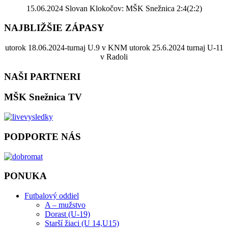
15.06.2024 Slovan Klokočov: MŠK Snežnica 2:4(2:2)
NAJBLIŽŠIE ZÁPASY
utorok 18.06.2024-turnaj U.9 v KNM utorok 25.6.2024 turnaj U-11
v Radoli
NAŠI PARTNERI
MŠK Snežnica TV
PODPORTE NÁS
PONUKA
Futbalový oddiel
A – mužstvo
Dorast (U-19)
Starší žiaci (U 14,U15)