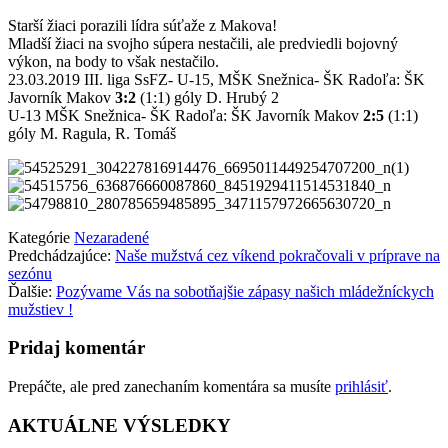
Starší žiaci porazili lídra súťaže z Makova!
Mladší žiaci na svojho súpera nestačili, ale predviedli bojovný
výkon, na body to však nestačilo.
23.03.2019 III. liga SsFZ- U-15, MŠK Snežnica- ŠK Radoľa: ŠK
Javorník Makov
3:2
(1:1) góly D. Hrubý 2
U-13 MŠK Snežnica- ŠK Radoľa: ŠK Javorník Makov
2:5
(1:1)
góly M. Ragula, R. Tomáš
Kategórie
Nezaradené
Predchádzajúce:
Naše mužstvá cez víkend pokračovali v príprave na
sezónu
Ďalšie:
Pozývame Vás na sobotňajšie zápasy našich mládežníckych
mužstiev !
Pridaj komentár
Prepáčte, ale pred zanechaním komentára sa musíte
prihlásiť
.
AKTUÁLNE VÝSLEDKY